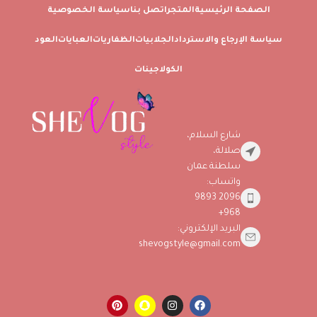
الصفحة الرئيسية
المتجر
اتصل بنا
سياسة الخصوصية
سياسة الإرجاع والاسترداد
الجلابيات
الظفاريات
العبايات
العود
الكولاجينات
شارع السلام،
صلالة،
سلطنة عمان
واتساب:
2096 9893
968+
البريد الإلكتروني:
shevogstyle@gmail.com