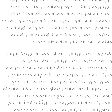
أنواع الأقمشة القطنية، ويتميز هذا الفستان بطياته الرائعة
التي تبرز جمال الشكل وتوفر راحة لا مثيل لها. تذكرنا ألوانه
الغنية بالمناظر الطبيعية الخصبة، مما يجعله خيارًا مثاليًا
للتجمعات النهارية والسهرات المسائية على حد سواء. طباعة
التصاميم الجميلة تجعل هذا الفستان مقبولاً في أي مناسبة.
سواءً كنتِ تحضرين احتفالاً احتفاليًا أو تستمتعين بأمسية
هادئة، فإن هذا الفستان يعدك بإطلالة مميزة.
صُمم هذا الفستان العربي للمرأة العصرية التي تقدّر التراث
والأناقة، ويوفر هذا الفستان العربي تنوعًا يتجاوز المناسبات.
تتيح الخطوط الانسيابية والقصّة الرشيقة سهولة الحركة، في
حين أن التفاصيل المدروسة، مثل الأكمام المنفوخة والخصر
الضيق، تخلق شكلاً جذاباً يعزز جمالك الطبيعي. ارتديه مع
إكسسوارات أنيقة لإطلالة راقية أو اجعليه بسيطًا لإطلالة أكثر
أناقة. ارتقي بخزانة ملابسكِ مع هذه القطعة الخالدة التي لا
تعكس أسلوبكِ الشخصي فحسب، بل تُشيد أيضاً بالنسيج
الثقافي الغني للأزياء العربية. انغمسي في الفخامة واجعلي كل