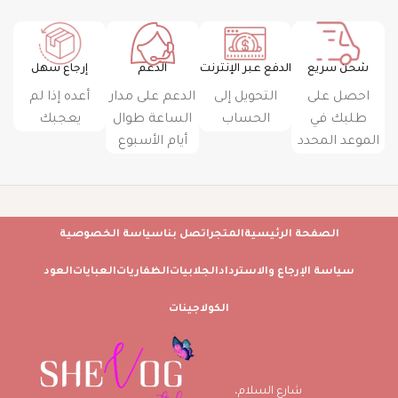
شحن سريع
الدفع عبر الإنترنت
الدعم
إرجاع سهل
احصل على
التحويل إلى
الدعم على مدار
أعده إذا لم
طلبك في
الحساب
الساعة طوال
يعجبك
الموعد المحدد
أيام الأسبوع
الصفحة الرئيسية
المتجر
اتصل بنا
سياسة الخصوصية
سياسة الإرجاع والاسترداد
الجلابيات
الظفاريات
العبايات
العود
الكولاجينات
شارع السلام،