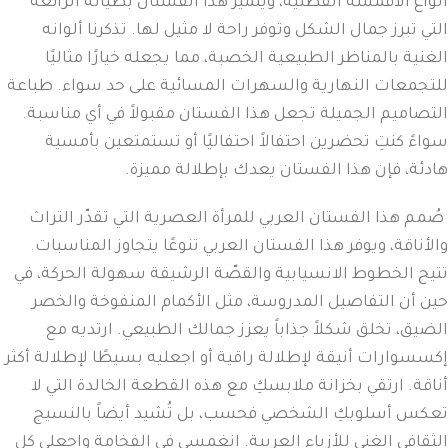
أنواع الأقمشة القطنية، ويتميز هذا الفستان بطياته الرائعة
التي تبرز جمال الشكل وتوفر راحة لا مثيل لها. تذكرنا ألوانه
الغنية بالمناظر الطبيعية الخصبة، مما يجعله خيارًا مثاليًا
للتجمعات النهارية والسهرات المسائية على حد سواء. طباعة
التصاميم الجميلة تجعل هذا الفستان مقبولاً في أي مناسبة.
سواءً كنتِ تحضرين احتفالاً احتفاليًا أو تستمتعين بأمسية
هادئة، فإن هذا الفستان يعدك بإطلالة مميزة.
صُمم هذا الفستان العربي للمرأة العصرية التي تقدّر التراث
والأناقة، ويوفر هذا الفستان العربي تنوعًا يتجاوز المناسبات.
تتيح الخطوط الانسيابية والقصّة الرشيقة سهولة الحركة، في
حين أن التفاصيل المدروسة، مثل الأكمام المنفوخة والخصر
الضيق، تخلق شكلاً جذاباً يعزز جمالك الطبيعي. ارتديه مع
إكسسوارات أنيقة لإطلالة راقية أو اجعليه بسيطًا لإطلالة أكثر
أناقة. ارتقي بخزانة ملابسكِ مع هذه القطعة الخالدة التي لا
تعكس أسلوبكِ الشخصي فحسب، بل تُشيد أيضاً بالنسيج
الثقافي الغني للأزياء العربية. انغمسي في الفخامة واجعلي كل