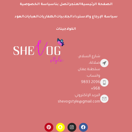
الصفحة الرئيسية
المتجر
اتصل بنا
سياسة الخصوصية
سياسة الإرجاع والاسترداد
الجلابيات
الظفاريات
العبايات
العود
الكولاجينات
شارع السلام،
صلالة،
سلطنة عمان
واتساب:
2096 9893
968+
البريد الإلكتروني:
shevogstyle@gmail.com