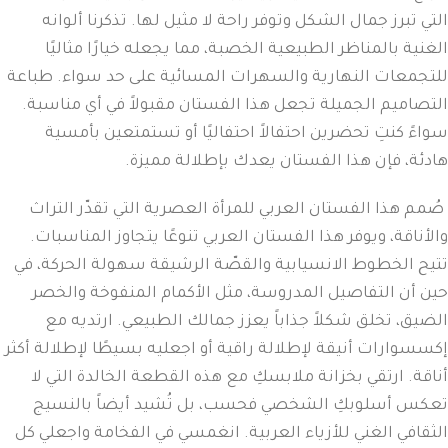
التي تبرز جمال الشكل وتوفر راحة لا مثيل لها. تذكرنا ألوانه
الغنية بالمناظر الطبيعية الخصبة، مما يجعله خيارًا مثاليًا
للتجمعات النهارية والسهرات المسائية على حد سواء. طباعة
التصاميم الجميلة تجعل هذا الفستان مقبولاً في أي مناسبة.
سواءً كنتِ تحضرين احتفالاً احتفاليًا أو تستمتعين بأمسية
هادئة، فإن هذا الفستان يعدك بإطلالة مميزة.
صُمم هذا الفستان العربي للمرأة العصرية التي تقدّر التراث
والأناقة، ويوفر هذا الفستان العربي تنوعًا يتجاوز المناسبات.
تتيح الخطوط الانسيابية والقصّة الرشيقة سهولة الحركة، في
حين أن التفاصيل المدروسة، مثل الأكمام المنفوخة والخصر
الضيق، تخلق شكلاً جذاباً يعزز جمالك الطبيعي. ارتديه مع
إكسسوارات أنيقة لإطلالة راقية أو اجعليه بسيطًا لإطلالة أكثر
أناقة. ارتقي بخزانة ملابسكِ مع هذه القطعة الخالدة التي لا
تعكس أسلوبكِ الشخصي فحسب، بل تُشيد أيضاً بالنسيج
الثقافي الغني للأزياء العربية. انغمسي في الفخامة واجعلي كل