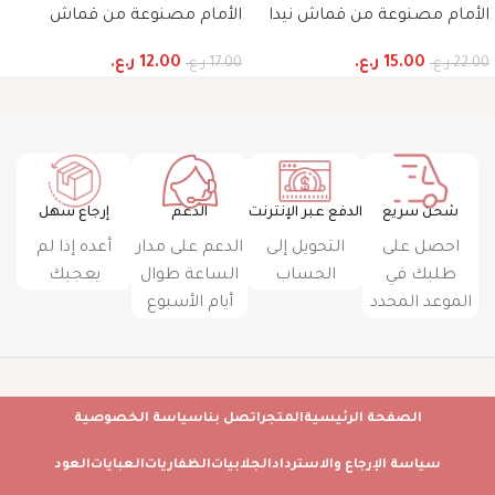
الأمام مصنوعة من قماش نيدا
الأمام مصنوعة من قماش
الكوري الأصلي مع تصميم خرز
الكريب مع تصميم تطريز على
15.00
ر.ع.
12.00
ر.ع.
22.00
ر.ع.
17.00
ر.ع.
جميل على كامل العباءة مع
كامل العباءة مع شيلة متناسقة
شيلته المتناسقة وحقيبة الغبار
مع كيس غبار
شحن سريع
الدفع عبر الإنترنت
الدعم
إرجاع سهل
احصل على
التحويل إلى
الدعم على مدار
أعده إذا لم
طلبك في
الحساب
الساعة طوال
يعجبك
الموعد المحدد
أيام الأسبوع
الصفحة الرئيسية
المتجر
اتصل بنا
سياسة الخصوصية
سياسة الإرجاع والاسترداد
الجلابيات
الظفاريات
العبايات
العود