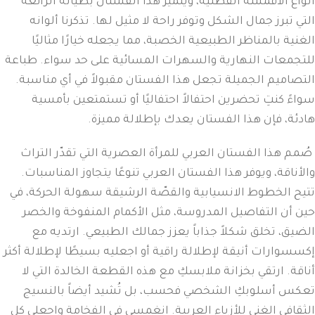
أنواع الأقمشة القطنية، ويتميز هذا الفستان بطياته الرائعة
التي تبرز جمال الشكل وتوفر راحة لا مثيل لها. تذكرنا ألوانه
الغنية بالمناظر الطبيعية الخصبة، مما يجعله خيارًا مثاليًا
للتجمعات النهارية والسهرات المسائية على حد سواء. طباعة
التصاميم الجميلة تجعل هذا الفستان مقبولاً في أي مناسبة.
سواءً كنتِ تحضرين احتفالاً احتفاليًا أو تستمتعين بأمسية
هادئة، فإن هذا الفستان يعدك بإطلالة مميزة.
صُمم هذا الفستان العربي للمرأة العصرية التي تقدّر التراث
والأناقة، ويوفر هذا الفستان العربي تنوعًا يتجاوز المناسبات.
تتيح الخطوط الانسيابية والقصّة الرشيقة سهولة الحركة، في
حين أن التفاصيل المدروسة، مثل الأكمام المنفوخة والخصر
الضيق، تخلق شكلاً جذاباً يعزز جمالك الطبيعي. ارتديه مع
إكسسوارات أنيقة لإطلالة راقية أو اجعليه بسيطًا لإطلالة أكثر
أناقة. ارتقي بخزانة ملابسكِ مع هذه القطعة الخالدة التي لا
تعكس أسلوبكِ الشخصي فحسب، بل تُشيد أيضاً بالنسيج
الثقافي الغني للأزياء العربية. انغمسي في الفخامة واجعلي كل