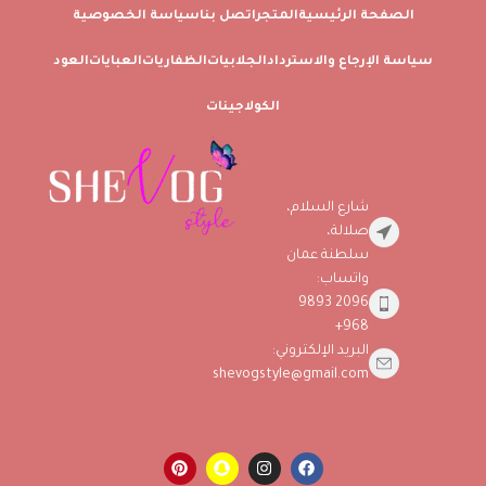
الصفحة الرئيسية
المتجر
اتصل بنا
سياسة الخصوصية
سياسة الإرجاع والاسترداد
الجلابيات
الظفاريات
العبايات
العود
الكولاجينات
شارع السلام،
صلالة،
سلطنة عمان
واتساب:
2096 9893
968+
البريد الإلكتروني:
shevogstyle@gmail.com