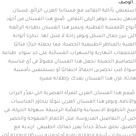
الوصف
استمتعي بأناقة التقاليد مع فستاننا العربي الرائع، فستان
مذهل يجسد جوهر الرقي الثقافي. صُنع هذا الفستان من أجود
أنواع الأقمشة القطنية، ويتميز هذا الفستان بطياته الرائعة
التي تبرز جمال الشكل وتوفر راحة لا مثيل لها. تذكرنا ألوانه
الغنية بالمناظر الطبيعية الخصبة، مما يجعله خيارًا مثاليًا
للتجمعات النهارية والسهرات المسائية على حد سواء. طباعة
التصاميم الجميلة تجعل هذا الفستان مقبولاً في أي مناسبة.
سواءً كنتِ تحضرين احتفالاً احتفاليًا أو تستمتعين بأمسية
هادئة، فإن هذا الفستان يعدك بإطلالة مميزة.
صُمم هذا الفستان العربي للمرأة العصرية التي تقدّر التراث
والأناقة، ويوفر هذا الفستان العربي تنوعًا يتجاوز المناسبات.
تتيح الخطوط الانسيابية والقصّة الرشيقة سهولة الحركة، في
حين أن التفاصيل المدروسة، مثل الأكمام المنفوخة والخصر
الضيق، تخلق شكلاً جذاباً يعزز جمالك الطبيعي. ارتديه مع
إكسسوارات أنيقة لإطلالة راقية أو اجعليه بسيطًا لإطلالة أكثر