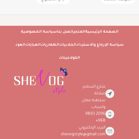
الصفحة الرئيسية
المتجر
اتصل بنا
سياسة الخصوصية
سياسة الإرجاع والاسترداد
الجلابيات
الظفاريات
العبايات
العود
الكولاجينات
شارع السلام،
صلالة،
سلطنة عمان
واتساب:
2096 9893
968+
البريد الإلكتروني:
shevogstyle@gmail.com