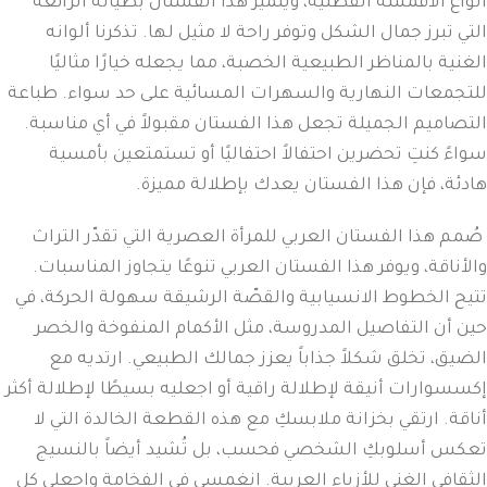
أنواع الأقمشة القطنية، ويتميز هذا الفستان بطياته الرائعة
التي تبرز جمال الشكل وتوفر راحة لا مثيل لها. تذكرنا ألوانه
الغنية بالمناظر الطبيعية الخصبة، مما يجعله خيارًا مثاليًا
للتجمعات النهارية والسهرات المسائية على حد سواء. طباعة
التصاميم الجميلة تجعل هذا الفستان مقبولاً في أي مناسبة.
سواءً كنتِ تحضرين احتفالاً احتفاليًا أو تستمتعين بأمسية
هادئة، فإن هذا الفستان يعدك بإطلالة مميزة.
صُمم هذا الفستان العربي للمرأة العصرية التي تقدّر التراث
والأناقة، ويوفر هذا الفستان العربي تنوعًا يتجاوز المناسبات.
تتيح الخطوط الانسيابية والقصّة الرشيقة سهولة الحركة، في
حين أن التفاصيل المدروسة، مثل الأكمام المنفوخة والخصر
الضيق، تخلق شكلاً جذاباً يعزز جمالك الطبيعي. ارتديه مع
إكسسوارات أنيقة لإطلالة راقية أو اجعليه بسيطًا لإطلالة أكثر
أناقة. ارتقي بخزانة ملابسكِ مع هذه القطعة الخالدة التي لا
تعكس أسلوبكِ الشخصي فحسب، بل تُشيد أيضاً بالنسيج
الثقافي الغني للأزياء العربية. انغمسي في الفخامة واجعلي كل