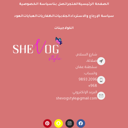
الصفحة الرئيسية
المتجر
اتصل بنا
سياسة الخصوصية
سياسة الإرجاع والاسترداد
الجلابيات
الظفاريات
العبايات
العود
الكولاجينات
شارع السلام،
صلالة،
سلطنة عمان
واتساب:
2096 9893
968+
البريد الإلكتروني:
shevogstyle@gmail.com