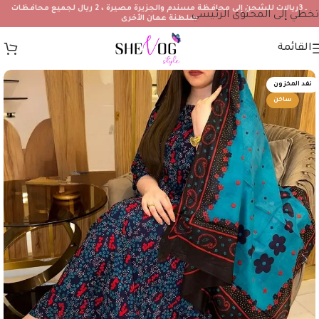
۔3ريالات للشحن إلى محافظة مسندم والجزيرة مصيرة ، 2 ريال لجميع محافظات
تخطي إلى المحتوى الرئيسي
سلطنة عمان الأخرى
القائمة
نفد المخزون
ساخن