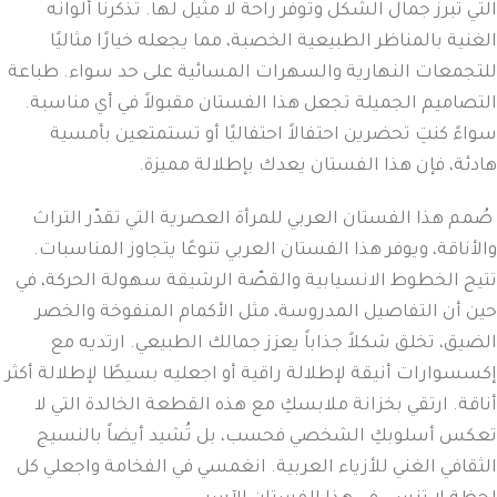
التي تبرز جمال الشكل وتوفر راحة لا مثيل لها. تذكرنا ألوانه
الغنية بالمناظر الطبيعية الخصبة، مما يجعله خيارًا مثاليًا
للتجمعات النهارية والسهرات المسائية على حد سواء. طباعة
التصاميم الجميلة تجعل هذا الفستان مقبولاً في أي مناسبة.
سواءً كنتِ تحضرين احتفالاً احتفاليًا أو تستمتعين بأمسية
هادئة، فإن هذا الفستان يعدك بإطلالة مميزة.
صُمم هذا الفستان العربي للمرأة العصرية التي تقدّر التراث
والأناقة، ويوفر هذا الفستان العربي تنوعًا يتجاوز المناسبات.
تتيح الخطوط الانسيابية والقصّة الرشيقة سهولة الحركة، في
حين أن التفاصيل المدروسة، مثل الأكمام المنفوخة والخصر
الضيق، تخلق شكلاً جذاباً يعزز جمالك الطبيعي. ارتديه مع
إكسسوارات أنيقة لإطلالة راقية أو اجعليه بسيطًا لإطلالة أكثر
أناقة. ارتقي بخزانة ملابسكِ مع هذه القطعة الخالدة التي لا
تعكس أسلوبكِ الشخصي فحسب، بل تُشيد أيضاً بالنسيج
الثقافي الغني للأزياء العربية. انغمسي في الفخامة واجعلي كل