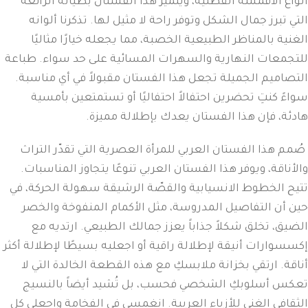
أنواع الأقمشة القطنية، ويتميز هذا الفستان بطياته الرائعة
التي تبرز جمال الشكل وتوفر راحة لا مثيل لها. تذكرنا ألوانه
الغنية بالمناظر الطبيعية الخصبة، مما يجعله خيارًا مثاليًا
للتجمعات النهارية والسهرات المسائية على حد سواء. طباعة
التصاميم الجميلة تجعل هذا الفستان مقبولاً في أي مناسبة.
سواءً كنتِ تحضرين احتفالاً احتفاليًا أو تستمتعين بأمسية
هادئة، فإن هذا الفستان يعدك بإطلالة مميزة.
صُمم هذا الفستان العربي للمرأة العصرية التي تقدّر التراث
والأناقة، ويوفر هذا الفستان العربي تنوعًا يتجاوز المناسبات.
تتيح الخطوط الانسيابية والقصّة الرشيقة سهولة الحركة، في
حين أن التفاصيل المدروسة، مثل الأكمام المنفوخة والخصر
الضيق، تخلق شكلاً جذاباً يعزز جمالك الطبيعي. ارتديه مع
إكسسوارات أنيقة لإطلالة راقية أو اجعليه بسيطًا لإطلالة أكثر
أناقة. ارتقي بخزانة ملابسكِ مع هذه القطعة الخالدة التي لا
تعكس أسلوبكِ الشخصي فحسب، بل تُشيد أيضاً بالنسيج
الثقافي الغني للأزياء العربية. انغمسي في الفخامة واجعلي كل