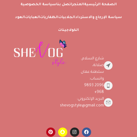
الصفحة الرئيسية
المتجر
اتصل بنا
سياسة الخصوصية
سياسة الإرجاع والاسترداد
الجلابيات
الظفاريات
العبايات
العود
الكولاجينات
شارع السلام،
صلالة،
سلطنة عمان
واتساب:
2096 9893
968+
البريد الإلكتروني:
shevogstyle@gmail.com