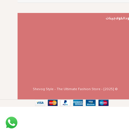
ود
الكولاجينات
© [2025] • Shevog Style – The Ultimate Fashion Store