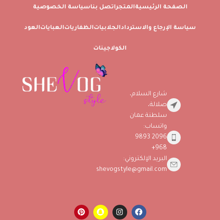
الصفحة الرئيسية
المتجر
اتصل بنا
سياسة الخصوصية
سياسة الإرجاع والاسترداد
الجلابيات
الظفاريات
العبايات
العود
الكولاجينات
شارع السلام،
صلالة،
سلطنة عمان
واتساب:
2096 9893
968+
البريد الإلكتروني:
shevogstyle@gmail.com