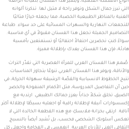
أنواع الأقمشة القطنية، ويتميز هذا الفستان بطياته الرائعة
التي تبرز جمال الشكل وتوفر راحة لا مثيل لها. تذكرنا ألوانه
الغنية بالمناظر الطبيعية الخصبة، مما يجعله خيارًا مثاليًا
للتجمعات النهارية والسهرات المسائية على حد سواء. طباعة
التصاميم الجميلة تجعل هذا الفستان مقبولاً في أي مناسبة.
سواءً كنتِ تحضرين احتفالاً احتفاليًا أو تستمتعين بأمسية
هادئة، فإن هذا الفستان يعدك بإطلالة مميزة.
صُمم هذا الفستان العربي للمرأة العصرية التي تقدّر التراث
والأناقة، ويوفر هذا الفستان العربي تنوعًا يتجاوز المناسبات.
تتيح الخطوط الانسيابية والقصّة الرشيقة سهولة الحركة، في
حين أن التفاصيل المدروسة، مثل الأكمام المنفوخة والخصر
الضيق، تخلق شكلاً جذاباً يعزز جمالك الطبيعي. ارتديه مع
إكسسوارات أنيقة لإطلالة راقية أو اجعليه بسيطًا لإطلالة أكثر
أناقة. ارتقي بخزانة ملابسكِ مع هذه القطعة الخالدة التي لا
تعكس أسلوبكِ الشخصي فحسب، بل تُشيد أيضاً بالنسيج
الثقافي الغني للأزياء العربية. انغمسي في الفخامة واجعلي كل