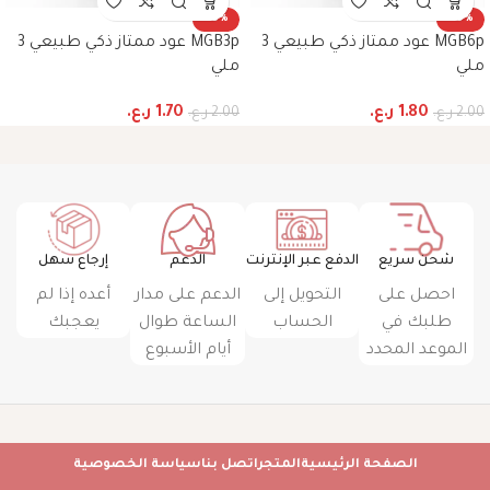
-15%
-10%
MGB6p عود ممتاز ذكي طبيعي 3
MGB3p عود ممتاز ذكي طبيعي 3
ملي
ملي
1.80
ر.ع.
1.70
ر.ع.
2.00
ر.ع.
2.00
ر.ع.
شحن سريع
الدفع عبر الإنترنت
الدعم
إرجاع سهل
احصل على
التحويل إلى
الدعم على مدار
أعده إذا لم
طلبك في
الحساب
الساعة طوال
يعجبك
الموعد المحدد
أيام الأسبوع
الصفحة الرئيسية
المتجر
اتصل بنا
سياسة الخصوصية