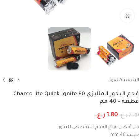
انقر للتكبير
الرئيسية
/
العود
فحم البخور الماليزي Charco lite Quick Ignite 80
قطعة – 40 مم
1.80
ر.ع.
2.20
ر.ع.
من أفضل انواع الفحم المخصص للبخور
حجمه 40 mm