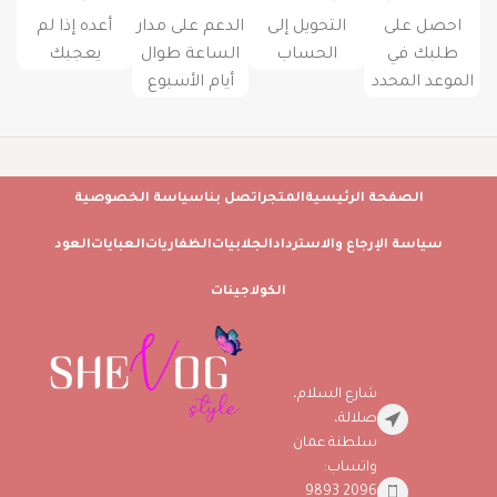
احصل على
التحويل إلى
الدعم على مدار
أعده إذا لم
طلبك في
الحساب
الساعة طوال
يعجبك
الموعد المحدد
أيام الأسبوع
الصفحة الرئيسية
المتجر
اتصل بنا
سياسة الخصوصية
سياسة الإرجاع والاسترداد
الجلابيات
الظفاريات
العبايات
العود
الكولاجينات
شارع السلام،
صلالة،
سلطنة عمان
واتساب:
2096 9893