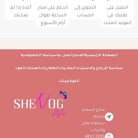
احصل على
التحويل إلى
الدعم على مدار
أعده إذا لم
طلبك في
الحساب
الساعة طوال
يعجبك
الموعد المحدد
أيام الأسبوع
الصفحة الرئيسية
المتجر
اتصل بنا
سياسة الخصوصية
سياسة الإرجاع والاسترداد
الجلابيات
الظفاريات
العبايات
العود
الكولاجينات
شارع السلام،
صلالة،
سلطنة عمان
واتساب:
2096 9893