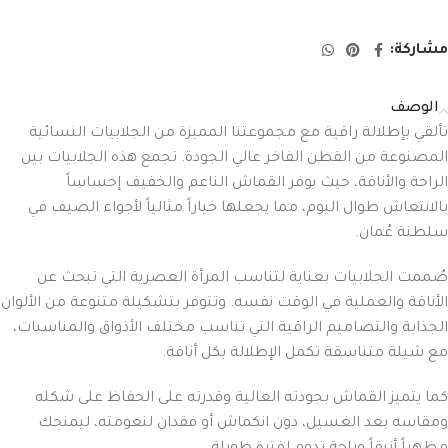
مشاركة:
الوصف
تألقي بإطلالة راقية مع مجموعتنا المميزة من الجلابيات النسائية
المصنوعة من القطن الفاخر عالي الجودة. تجمع هذه الجلابيات بين
الراحة والأناقة، حيث يوفر القماش الناعم والخفيف إحساساً
بالانتعاش طوال اليوم، مما يجعلها خياراً مثالياً لأجواء الصيف في
سلطنة عُمان.
صُممت الجلابيات بعناية لتناسب المرأة العصرية التي تبحث عن
الأناقة والعملية في الوقت نفسه. وتتوفر بتشكيلة متنوعة من الألوان
الجذابة والتصاميم الراقية التي تناسب مختلف الأذواق والمناسبات،
مع شيلة متناسقة تكمل الإطلالة بكل أناقة.
كما يتميز القماش بجودته العالية وقدرته على الحفاظ على شكله
ومقاسه بعد الغسيل، دون انكماش أو فقدان لنعومته، ليمنحك