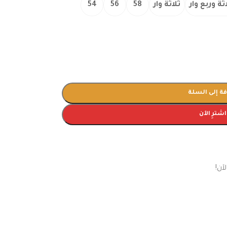
ثة وربع وار
ثلاثة وار
58
56
54
ة إلى السلة
اشترِ الآن
آن!