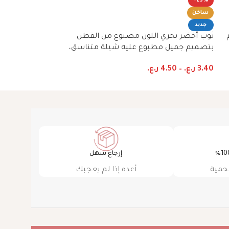
-23%
-23%
ساخن
ساخن
جديد
جديد
ثوب أخضر بحري اللون مصنوع من القطن
ثوب رمادي اللون
بتصميم جميل مطبوع عليه شيلة متناسق،
بتصميم جميل مط
متوفر بنمط الظفاري والجلابية
متوفر بنمط الظفا
3.40
ر.ع.
–
4.50
ر.ع.
3.40
ر.ع.
–
4.50
ر
إرجاع سهل
حمية
أعده إذا لم يعجبك