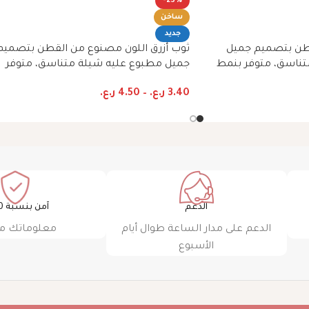
-23%
ساخن
جديد
طن بتصميم جميل
ثوب أزرق اللون مصنوع من القطن بتصميم
تناسق، متوفر بنمط
جميل مطبوع عليه شيلة متناسق، متوفر
بنمط الظفاري والجلابية
3.40
ر.ع.
–
4.50
ر.ع.
الدعم
آمن بنسبة 100٪
الدعم على مدار الساعة طوال أيام
معلوماتك م
الأسبوع