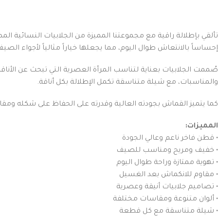
تألقي بإطلالة راقية مع مجموعتنا المميزة من الجلابيات النسائية الم
إحساساً بالانتعاش طوال اليوم، مما يجعلها خياراً مثالياً لأجواء الص
صُممت الجلابيات بعناية لتناسب المرأة العصرية التي تبحث عن الأناق
والمناسبات، مع شيلة متناسقة تكمل الإطلالة بكل أناقة.
كما يتميز القماش بجودته العالية وقدرته على الحفاظ على شكله ومقاس
المميزات:
• قطن فاخر ناعم وعالي الجودة
• خفيف ومريح ومناسب للصيف
• تهوية ممتازة وراحة طوال اليوم
• مقاوم للانكماش بعد الغسيل
• تصاميم جلابيات أنيقة وعصرية
• ألوان متنوعة ومقاسات مختلفة
• شيلة متناسقة مع كل قطعة