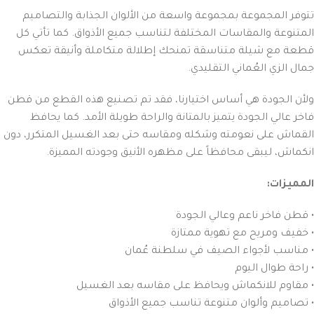
تتوفر المجموعة بمجموعة واسعة من الألوان الجذابة والتصاميم
المتنوعة والمقاسات المختلفة لتناسب جميع الأذواق. كما تأتي كل
قطعة مع شيلة متناسقة تمنحك إطلالة متكاملة وأنيقة تعكس
جمال الزي العُماني التقليدي.
ولأن الجودة هي أساس اختيارنا، فقد تم تصنيع هذه القطع من قطن
فاخر عالي الجودة يتميز بالمتانة والراحة طويلة الأمد. كما يحافظ
القماش على نعومته وشكله ومقاسه حتى بعد الغسيل المتكرر، دون
انكماش، ليبقى محافظاً على مظهره الأنيق وجودته المميزة.
المميزات:
• قطن فاخر ناعم وعالي الجودة
• خفيف ومريح مع تهوية ممتازة
• مناسب لأجواء الصيف في سلطنة عُمان
• راحة طوال اليوم
• مقاوم للانكماش ويحافظ على مقاسه بعد الغسيل
• تصاميم وألوان متنوعة تناسب جميع الأذواق