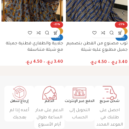
-23%
-23%
ساخن
ساخن
جديد
جديد
ثوب مصنوع من القطن بتصميم
جلابية والظفاري قطنية جميلة
جميل مطبوع عليه شيلة
مع شيلة متناسقة
متناسق، متوفر بنمط الظفاري
3.40
ر.ع.
–
4.50
ر.ع.
3.40
ر.ع.
–
4.50
ر.ع.
والجلابية
شحن سريع
الدفع عبر الإنترنت
الدعم
إرجاع سهل
احصل على
التحويل إلى
الدعم على مدار
أعده إذا لم
طلبك في
الحساب
الساعة طوال
يعجبك
الموعد المحدد
أيام الأسبوع