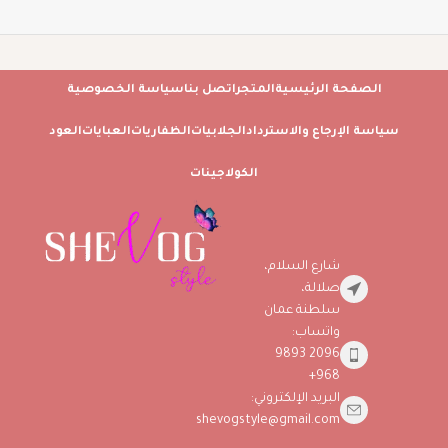
الصفحة الرئيسية
المتجر
اتصل بنا
سياسة الخصوصية
سياسة الإرجاع والاسترداد
الجلابيات
الظفاريات
العبايات
العود
الكولاجينات
شارع السلام،
صلالة،
سلطنة عمان
واتساب:
2096 9893
968+
البريد الإلكتروني:
shevogstyle@gmail.com