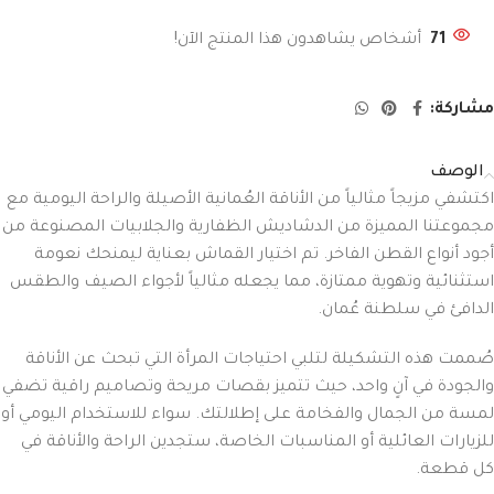
71
أشخاص يشاهدون هذا المنتج الآن!
مشاركة:
الوصف
اكتشفي مزيجاً مثالياً من الأناقة العُمانية الأصيلة والراحة اليومية مع
مجموعتنا المميزة من الدشاديش الظفارية والجلابيات المصنوعة من
أجود أنواع القطن الفاخر. تم اختيار القماش بعناية ليمنحك نعومة
استثنائية وتهوية ممتازة، مما يجعله مثالياً لأجواء الصيف والطقس
الدافئ في سلطنة عُمان.
صُممت هذه التشكيلة لتلبي احتياجات المرأة التي تبحث عن الأناقة
والجودة في آنٍ واحد، حيث تتميز بقصات مريحة وتصاميم راقية تضفي
لمسة من الجمال والفخامة على إطلالتك. سواء للاستخدام اليومي أو
للزيارات العائلية أو المناسبات الخاصة، ستجدين الراحة والأناقة في
كل قطعة.