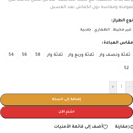
ومقاسات مختلفة، مع شيلة متناسقة. قماش عملي يحافظ على
نعومته ومقاسه دون انكماش بعد الغسيل.
نوع الطراز
غير مخيط
الظفاري
جلابية
مقاس العباءة
ثلاثة ونصف وار
ثلاثة وربع وار
ثلاثة وار
58
56
54
52
+
-
إضافة إلى السلة
اشترِ الآن
مقارنة
أضف إلى قائمة الأمنيات