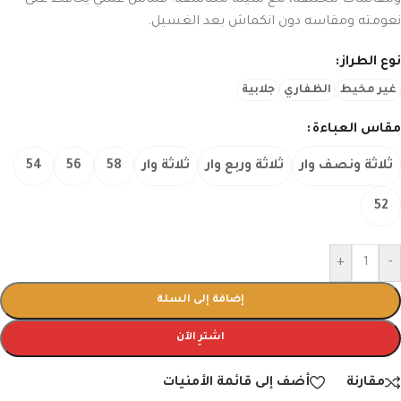
ومقاسات مختلفة، مع شيلة متناسقة. قماش عملي يحافظ على
نعومته ومقاسه دون انكماش بعد الغسيل.
نوع الطراز
غير مخيط
الظفاري
جلابية
مقاس العباءة
ثلاثة ونصف وار
ثلاثة وربع وار
ثلاثة وار
58
56
54
52
+
-
إضافة إلى السلة
اشترِ الآن
مقارنة
أضف إلى قائمة الأمنيات