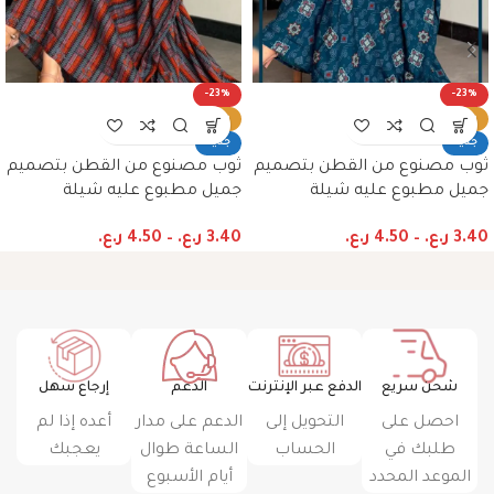
-23%
-23%
ساخن
ساخن
جديد
جديد
ثوب مصنوع من القطن بتصميم
ثوب مصنوع من القطن بتصميم
جميل مطبوع عليه شيلة
جميل مطبوع عليه شيلة
متناسق، متوفر بنمط الظفاري
متناسق، متوفر بنمط الظفاري
3.40
ر.ع.
–
4.50
ر.ع.
3.40
ر.ع.
–
4.50
ر.ع.
والجلابية
والجلابية
شحن سريع
الدفع عبر الإنترنت
الدعم
إرجاع سهل
احصل على
التحويل إلى
الدعم على مدار
أعده إذا لم
طلبك في
الحساب
الساعة طوال
يعجبك
الموعد المحدد
أيام الأسبوع