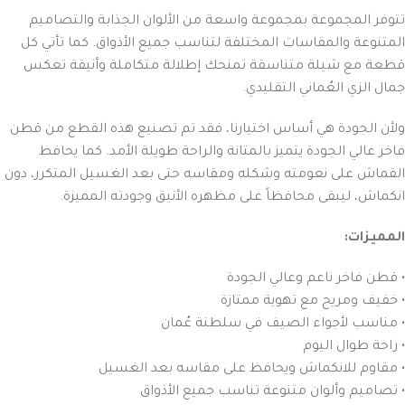
تتوفر المجموعة بمجموعة واسعة من الألوان الجذابة والتصاميم
المتنوعة والمقاسات المختلفة لتناسب جميع الأذواق. كما تأتي كل
قطعة مع شيلة متناسقة تمنحك إطلالة متكاملة وأنيقة تعكس
جمال الزي العُماني التقليدي.
ولأن الجودة هي أساس اختيارنا، فقد تم تصنيع هذه القطع من قطن
فاخر عالي الجودة يتميز بالمتانة والراحة طويلة الأمد. كما يحافظ
القماش على نعومته وشكله ومقاسه حتى بعد الغسيل المتكرر، دون
انكماش، ليبقى محافظاً على مظهره الأنيق وجودته المميزة.
المميزات:
• قطن فاخر ناعم وعالي الجودة
• خفيف ومريح مع تهوية ممتازة
• مناسب لأجواء الصيف في سلطنة عُمان
• راحة طوال اليوم
• مقاوم للانكماش ويحافظ على مقاسه بعد الغسيل
• تصاميم وألوان متنوعة تناسب جميع الأذواق