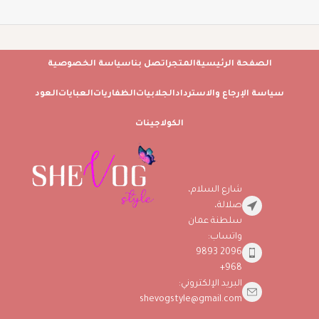
الصفحة الرئيسية
المتجر
اتصل بنا
سياسة الخصوصية
سياسة الإرجاع والاسترداد
الجلابيات
الظفاريات
العبايات
العود
الكولاجينات
شارع السلام،
صلالة،
سلطنة عمان
واتساب:
2096 9893
968+
البريد الإلكتروني:
shevogstyle@gmail.com