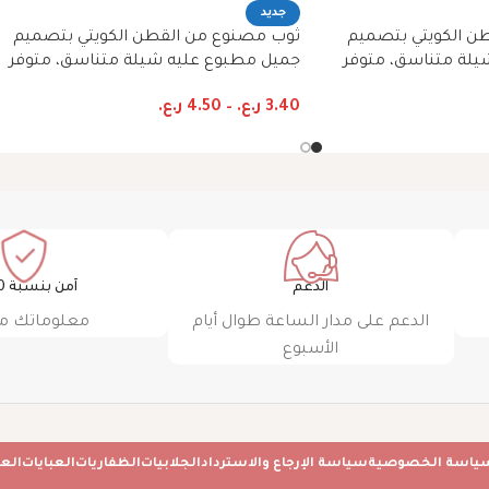
جديد
ن الكويتي بتصميم
ثوب مصنوع من القطن الكويتي بتصميم
يلة متناسق، متوفر
جميل مطبوع عليه شيلة متناسق، متوفر
بية
بنمط الظفاري والجلابية
3.40
ر.ع.
–
4.50
ر.ع.
الدعم
آمن بنسبة 100٪
الدعم على مدار الساعة طوال أيام
معلوماتك م
الأسبوع
ياسة الخصوصية
سياسة الإرجاع والاسترداد
الجلابيات
الظفاريات
العبايات
الع