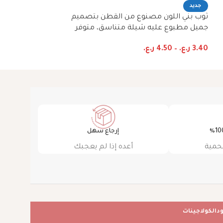
جديد
جديد
ثوب بني اللون مصنوع من القطن بتصميم
ثوب أخضر بحري ا
جميل مطبوع عليه شيلة متناسق، متوفر
بتصميم جميل مط
بنمط الظفاري والجلابية
متوفر بنمط الظفا
3.40
ر.ع.
–
4.50
ر.ع.
3.40
ر.ع.
–
4.50
ر
إرجاع سهل
حمية
أعده إذا لم يعجبك
ود
الكولاجينات