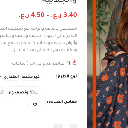
والجلابية
3.40
ر.ع.
–
4.50
ر.ع.
استمتعي بالأناقة والراحة مع تشكيلة ال
الفاخر عالي الجودة. خفيفة وناعمة ومناس
وألوان متنوعة ومقاسات مختلفة، مع شي
ومقاسه دون انكماش بعد الغسيل.
11
عناصر مباع في آخر 3 ساعات
نوع الطراز
غير مخيط
الظفاري
ج
ثلاثة ونصف وار
ثلا
مقاس العباءة
52