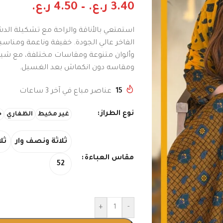
3.40
ر.ع.
–
4.50
ر.ع.
استمتعي بالأناقة والراحة مع تشكيلة ال
الفاخر عالي الجودة. خفيفة وناعمة ومناس
وألوان متنوعة ومقاسات مختلفة، مع شي
ومقاسه دون انكماش بعد الغسيل.
15
عناصر مباع في آخر 3 ساعات
نوع الطراز
غير مخيط
الظفاري
ج
ثلاثة ونصف وار
ثلا
مقاس العباءة
52
+
-