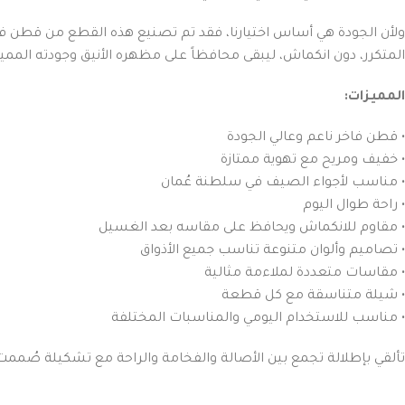
ولأن الجودة هي أساس اختيارنا، فقد تم تصنيع هذه القطع من قطن فاخ
المتكرر، دون انكماش، ليبقى محافظاً على مظهره الأنيق وجودته المميز
المميزات:
• قطن فاخر ناعم وعالي الجودة
• خفيف ومريح مع تهوية ممتازة
• مناسب لأجواء الصيف في سلطنة عُمان
• راحة طوال اليوم
• مقاوم للانكماش ويحافظ على مقاسه بعد الغسيل
• تصاميم وألوان متنوعة تناسب جميع الأذواق
• مقاسات متعددة لملاءمة مثالية
• شيلة متناسقة مع كل قطعة
• مناسب للاستخدام اليومي والمناسبات المختلفة
تألقي بإطلالة تجمع بين الأصالة والفخامة والراحة مع تشكيلة صُممت