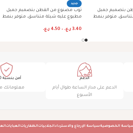
جديد
طن بتصميم جميل
ثوب مصنوع من القطن بتصميم جميل
تناسق، متوفر بنمط
مطبوع عليه شيلة متناسق، متوفر بنمط
الظفاري والجلابية
3.40
ر.ع.
–
4.50
ر.ع.
الدعم
آمن بنسبة 100٪
الدعم على مدار الساعة طوال أيام
معلوماتك م
الأسبوع
ياسة الخصوصية
سياسة الإرجاع والاسترداد
الجلابيات
الظفاريات
العبايات
الع