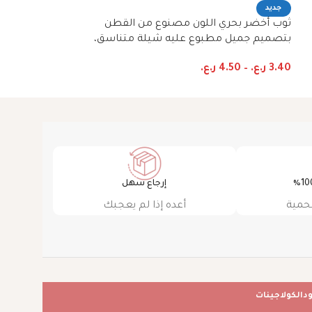
ثوب أسود اللون 
جديد
مع تصميم زهور 
ثوب أخضر بحري اللون مصنوع من القطن
مطابقة مخيطة عل
بتصميم جميل مطبوع عليه شيلة متناسق،
3.40
ر.ع.
–
4.50
ر
متوفر بنمط الظفاري والجلابية
3.40
ر.ع.
–
4.50
ر.ع.
إرجاع سهل
حمية
أعده إذا لم يعجبك
ود
الكولاجينات