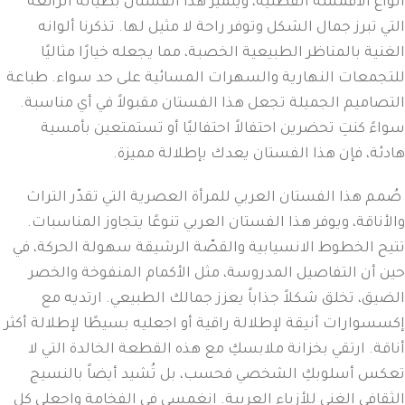
أنواع الأقمشة القطنية، ويتميز هذا الفستان بطياته الرائعة
التي تبرز جمال الشكل وتوفر راحة لا مثيل لها. تذكرنا ألوانه
الغنية بالمناظر الطبيعية الخصبة، مما يجعله خيارًا مثاليًا
للتجمعات النهارية والسهرات المسائية على حد سواء. طباعة
التصاميم الجميلة تجعل هذا الفستان مقبولاً في أي مناسبة.
سواءً كنتِ تحضرين احتفالاً احتفاليًا أو تستمتعين بأمسية
هادئة، فإن هذا الفستان يعدك بإطلالة مميزة.
صُمم هذا الفستان العربي للمرأة العصرية التي تقدّر التراث
والأناقة، ويوفر هذا الفستان العربي تنوعًا يتجاوز المناسبات.
تتيح الخطوط الانسيابية والقصّة الرشيقة سهولة الحركة، في
حين أن التفاصيل المدروسة، مثل الأكمام المنفوخة والخصر
الضيق، تخلق شكلاً جذاباً يعزز جمالك الطبيعي. ارتديه مع
إكسسوارات أنيقة لإطلالة راقية أو اجعليه بسيطًا لإطلالة أكثر
أناقة. ارتقي بخزانة ملابسكِ مع هذه القطعة الخالدة التي لا
تعكس أسلوبكِ الشخصي فحسب، بل تُشيد أيضاً بالنسيج
الثقافي الغني للأزياء العربية. انغمسي في الفخامة واجعلي كل