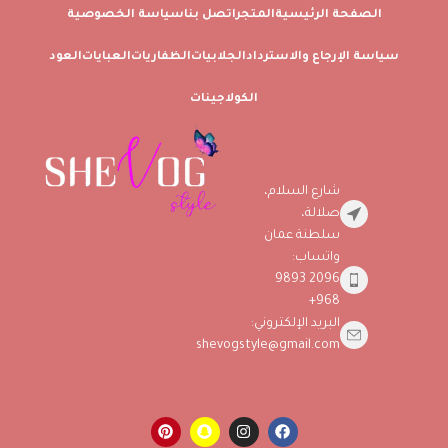
الصفحة الرئيسية
المتجر
اتصل بنا
سياسة الخصوصية
سياسة الإرجاع والاسترداد
الجلابيات
الظفاريات
العبايات
العود
الكولاجينات
شارع السلام،
صلالة،
سلطنة عمان
واتساب:
2096 9893
968+
البريد الإلكتروني:
shevogstyle@gmail.com