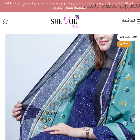
۔3ريالات للشحن إلى محافظة مسندم والجزيرة مصيرة ، 2 ريال لجميع محافظات
تخطي إلى المحتوى الرئيسي
سلطنة عمان الأخرى
القائمة
نفد المخزون
ساخن