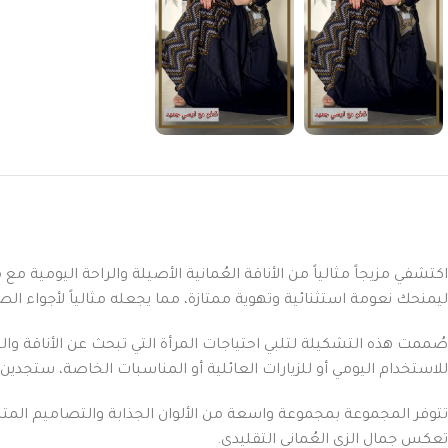
اكتشفي مزيجاً مثالياً من الأناقة العُمانية الأصيلة والراحة اليومية 
ليمنحك نعومة استثنائية وتهوية ممتازة، مما يجعله مثالياً لأجواء 
صُممت هذه التشكيلة لتلبي احتياجات المرأة التي تبحث عن الأناقة و
للاستخدام اليومي أو للزيارات العائلية أو المناسبات الخاصة، ستجدين 
تتوفر المجموعة بمجموعة واسعة من الألوان الجذابة والتصاميم المت
تعكس جمال الزي العُماني التقليدي.