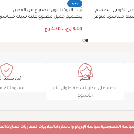
جديد
ن الكويتي بتصميم
ثوب التوت اللون مصنوع من القطن
يلة متناسق، متوفر
بتصميم جميل مطبوع عليه شيلة متناسق،
بية
متوفر بنمط الظفاري والجلابية
3.40
ر.ع.
–
4.50
ر.ع.
الدعم
آمن بنسبة 100٪
الدعم على مدار الساعة طوال أيام
معلوماتك م
الأسبوع
ياسة الخصوصية
سياسة الإرجاع والاسترداد
الجلابيات
الظفاريات
العبايات
الع