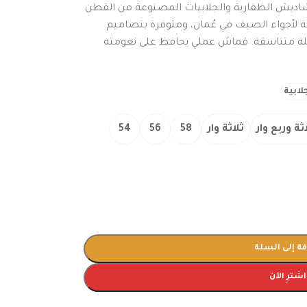
دشاديش الظفارية والجلابيات المصنوعة من القطن
بة لأجواء الصيف في عُمان، ومتوفرة بتصاميم
لة متناسقة. قماش عملي يحافظ على نعومته
لابية
ثة وربع وار
ثلاثة وار
58
56
54
ة إلى السلة
اشترِ الآن