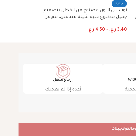
جديد
جديد
ثوب بني اللون مصنوع من القطن بتصميم
ثوب أخضر بحري ا
جميل مطبوع عليه شيلة متناسق، متوفر
بتصميم جميل مط
بنمط الظفاري والجلابية
متوفر بنمط الظفا
3.40
ر.ع.
–
4.50
ر.ع.
3.40
ر.ع.
–
4.50
ر
إرجاع سهل
حمية
أعده إذا لم يعجبك
ود
الكولاجينات