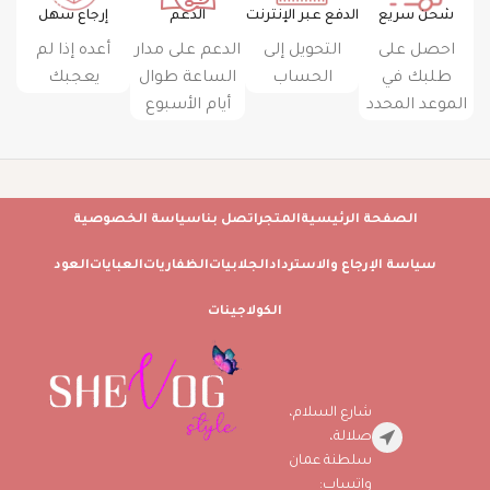
شحن سريع
الدفع عبر الإنترنت
الدعم
إرجاع سهل
احصل على
التحويل إلى
الدعم على مدار
أعده إذا لم
طلبك في
الحساب
الساعة طوال
يعجبك
الموعد المحدد
أيام الأسبوع
الصفحة الرئيسية
المتجر
اتصل بنا
سياسة الخصوصية
سياسة الإرجاع والاسترداد
الجلابيات
الظفاريات
العبايات
العود
الكولاجينات
شارع السلام،
صلالة،
سلطنة عمان
واتساب: