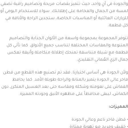
والجودة في آنٍ واحد، حيث تتميز بقصات مريحة وتصاميم راقية تضفي
لمسة من الجمال والفخامة على إطلالتك. سواء للاستخدام اليومي أو
للزيارات العائلية أو المناسبات الخاصة، ستجدين الراحة والأناقة في
كل قطعة.
تتوفر المجموعة بمجموعة واسعة من الألوان الجذابة والتصاميم
المتنوعة والمقاسات المختلفة لتناسب جميع الأذواق. كما تأتي كل
قطعة مع شيلة متناسقة تمنحك إطلالة متكاملة وأنيقة تعكس
جمال الزي العُماني التقليدي.
ولأن الجودة هي أساس اختيارنا، فقد تم تصنيع هذه القطع من قطن
فاخر عالي الجودة يتميز بالمتانة والراحة طويلة الأمد. كما يحافظ
القماش على نعومته وشكله ومقاسه حتى بعد الغسيل المتكرر، دون
انكماش، ليبقى محافظاً على مظهره الأنيق وجودته المميزة.
المميزات:
• قطن فاخر ناعم وعالي الجودة
• خفيف ومريح مع تهوية ممتازة