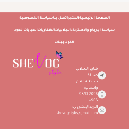
الصفحة الرئيسية
المتجر
اتصل بنا
سياسة الخصوصية
سياسة الإرجاع والاسترداد
الجلابيات
الظفاريات
العبايات
العود
الكولاجينات
شارع السلام،
صلالة،
سلطنة عمان
واتساب:
2096 9893
968+
البريد الإلكتروني:
shevogstyle@gmail.com