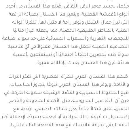
مذهل يجسد جوهر الرقي الثقافي. صُنع هذا الفستان من أجود
أنواع الأقمشة القطنية، ويتميز هذا الفستان بطياته الرائعة
التي تبرز جمال الشكل وتوفر راحة لا مثيل لها. تذكرنا ألوانه
الغنية بالمناظر الطبيعية الخصبة، مما يجعله خيارًا مثاليًا
للتجمعات النهارية والسهرات المسائية على حد سواء. طباعة
التصاميم الجميلة تجعل هذا الفستان مقبولاً في أي مناسبة.
سواءً كنتِ تحضرين احتفالاً احتفاليًا أو تستمتعين بأمسية
هادئة، فإن هذا الفستان يعدك بإطلالة مميزة.
صُمم هذا الفستان العربي للمرأة العصرية التي تقدّر التراث
والأناقة، ويوفر هذا الفستان العربي تنوعًا يتجاوز المناسبات.
تتيح الخطوط الانسيابية والقصّة الرشيقة سهولة الحركة، في
حين أن التفاصيل المدروسة، مثل الأكمام المنفوخة والخصر
الضيق، تخلق شكلاً جذاباً يعزز جمالك الطبيعي. ارتديه مع
إكسسوارات أنيقة لإطلالة راقية أو اجعليه بسيطًا لإطلالة أكثر
أناقة. ارتقي بخزانة ملابسكِ مع هذه القطعة الخالدة التي لا