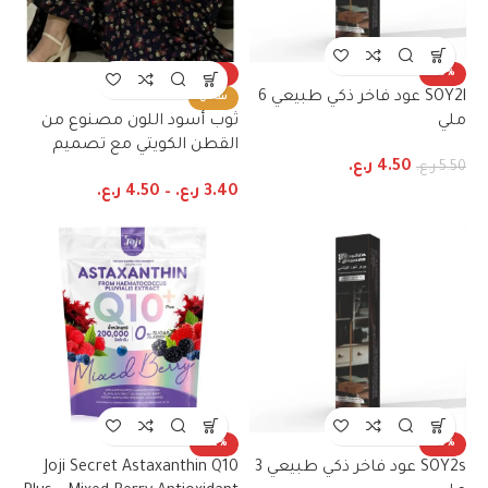
-23%
-18%
SOY2l عود فاخر ذكي طبيعي 6
ساخن
ملي
ثوب أسود اللون مصنوع من
القطن الكويتي مع تصميم
4.50
ر.ع.
5.50
ر.ع.
زهور جميل مطبوع مع شيلة
3.40
ر.ع.
–
4.50
ر.ع.
مطابقة مخيطة على طراز
ظفاري والجلابية
-22%
-18%
SOY2s عود فاخر ذكي طبيعي 3
Joji Secret Astaxanthin Q10