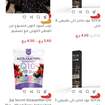
-23%
-18%
SOY2l عود فاخر ذكي طبيعي 6
ساخن
ملي
ثوب أسود اللون مصنوع من
القطن الكويتي مع تصميم
4.50
ر.ع.
5.50
ر.ع.
زهور جميل مطبوع مع شيلة
3.40
ر.ع.
–
4.50
ر.ع.
مطابقة مخيطة على طراز
ظفاري والجلابية
-22%
-18%
SOY2s عود فاخر ذكي طبيعي 3
Joji Secret Astaxanthin Q10