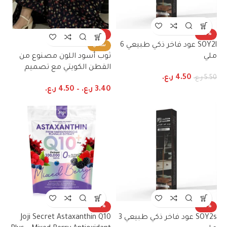
-23%
-18%
SOY2l عود فاخر ذكي طبيعي 6
ساخن
ملي
ثوب أسود اللون مصنوع من
القطن الكويتي مع تصميم
4.50
ر.ع.
5.50
ر.ع.
زهور جميل مطبوع مع شيلة
3.40
ر.ع.
–
4.50
ر.ع.
مطابقة مخيطة على طراز
ظفاري والجلابية
-22%
-18%
SOY2s عود فاخر ذكي طبيعي 3
Joji Secret Astaxanthin Q10